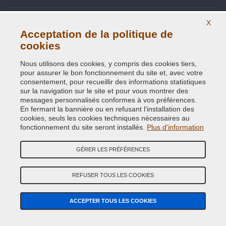
Site Map
X
Acceptation de la politique de
Contactez-nous
cookies
Codes couleurs
Nous utilisons des cookies, y compris des cookies tiers,
pour assurer le bon fonctionnement du site et, avec votre
Politique de confidentialité - RGPD
consentement, pour recueillir des informations statistiques
sur la navigation sur le site et pour vous montrer des
messages personnalisés conformes à vos préférences.
En fermant la bannière ou en refusant l'installation des
cookies, seuls les cookies techniques nécessaires au
Copyright © 2014 - 2026. All Rights Reserved.
fonctionnement du site seront installés.
Plus d'information
Visiteurs online: 348
GÉRER LES PRÉFÉRENCES
Credits:
E-COMIT
Suivez nous sur nos réseaux sociaux
REFUSER TOUS LES COOKIES
ACCEPTER TOUS LES COOKIES