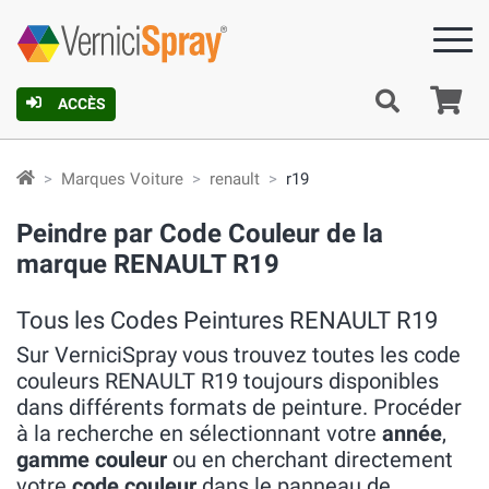
Pa
ACCÈS
Marques Voiture
renault
r19
Peindre par Code Couleur de la
marque RENAULT R19
Tous les Codes Peintures RENAULT R19
Sur VerniciSpray vous trouvez toutes les code
couleurs RENAULT R19 toujours disponibles
dans différents formats de peinture. Procéder
à la recherche en sélectionnant votre
année
,
gamme couleur
ou en cherchant directement
votre
code couleur
dans le panneau de