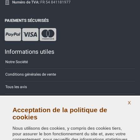
Numéro de TVA:
FR 54 841181977
PAIEMENTS SÉCURISÉS
Informations utiles
Notre Société
Conditions générales de vente
Tous les avis
Site Map
X
Acceptation de la politique de
Contactez-nous
cookies
Codes couleurs
Nous utilisons des cookies, y compris des cookies tiers,
pour assurer le bon fonctionnement du site et, avec votre
Politique de confidentialité - RGPD
consentement, pour recueillir des informations statistiques