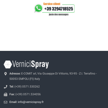
Adresse:
E-COMIT srl, Via Giuseppe Di Vittorio, 93-95 - Z.I. Terrafino -
50053 EMPOLI (FI) Italy
Tel:
(+39) 0571.530262
Fax:
(+39) 0571.534056
Email:
info@vernicispray.fr