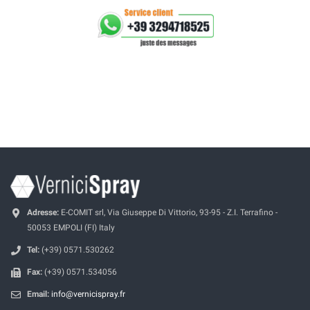
Adresse:
E-COMIT srl, Via Giuseppe Di Vittorio, 93-95 - Z.I. Terrafino -
50053 EMPOLI (FI) Italy
Tel:
(+39) 0571.530262
Fax:
(+39) 0571.534056
Email:
info@vernicispray.fr